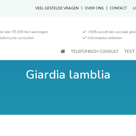
VEEL GESTELDE VRAGEN
OVER ONS
CONTACT
L
er dan 55.000 test aanvragen
+50% wordt een oorzaak gev
lefonische consulten
Informatieve artikelen
TELEFONISCH CONSULT
TEST
Giardia lamblia