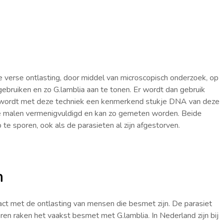
 verse ontlasting, door middel van microscopisch onderzoek, op
ebruiken en zo G.lamblia aan te tonen. Er wordt dan gebruik
 wordt met deze techniek een kenmerkend stukje DNA van deze
vele malen vermenigvuldigd en kan zo gemeten worden. Beide
 te sporen, ook als de parasieten al zijn afgestorven.
n
ct met de ontlasting van mensen die besmet zijn. De parasiet
eren raken het vaakst besmet met G.lamblia. In Nederland zijn bij