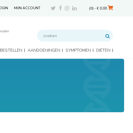
Twitter
Facebook
Instagram
LinkedIn
OGIN
MIJN ACCOUNT
(0) -
€
0,00
onden
zoeken
Zoeken
 BESTELLEN
AANDOENINGEN
SYMPTOMEN
DIËTEN