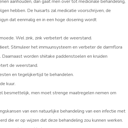
senen aanhouden, dan gaat men over tot medicinale behandeling,
olgen hebben. De huisarts zal medicatie voorschrijven, de
asigyn dat eenmalig en in een hoge dosering wordt
rmoede. Wel zink, zink verbetert de weerstand.
ieet. Stimuleer het immuunsysteem en verbeter de darmflora
n. Daarnaast worden shiitake paddenstoelen en kruiden
etert de weerstand.
sten en tegelijkertijd te behandelen.
de kuur.
 heel besmettelijk, men moet strenge maatregelen nemen om
ngskansen van een natuurlijke behandeling van een infectie met
evoerd die er op wijzen dat deze behandeling zou kunnen werken.