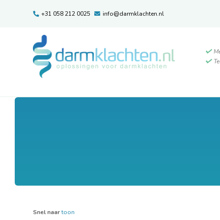
+31 058 212 0025
info@darmklachten.nl
Me
Te
Snel naar
toon