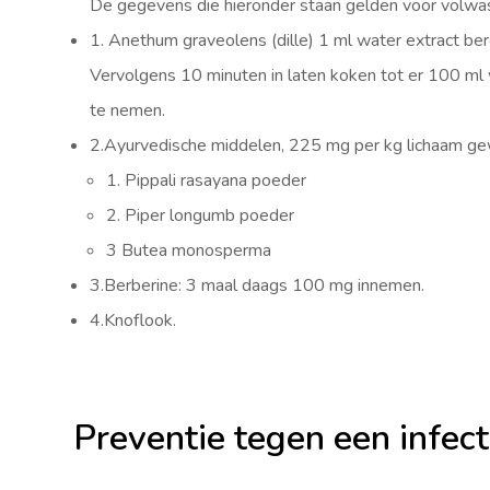
De gegevens die hieronder staan gelden voor volwas
1. Anethum graveolens (dille) 1 ml water extract b
Vervolgens 10 minuten in laten koken tot er 100 ml w
te nemen.
2.Ayurvedische middelen, 225 mg per kg lichaam ge
1. Pippali rasayana poeder
2. Piper longumb poeder
3 Butea monosperma
3.Berberine: 3 maal daags 100 mg innemen.
4.Knoflook.
Preventie tegen een infec