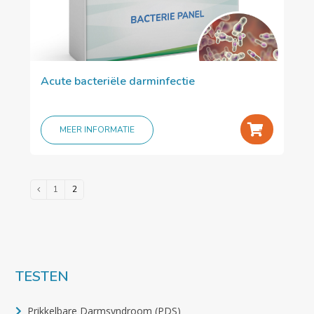
Acute bacteriële darminfectie
+
MEER INFORMATIE
1
2
TESTEN
Prikkelbare Darmsyndroom (PDS)