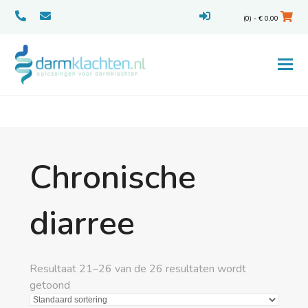
(0) -
€
0,00
Chronische
diarree
Resultaat 21–26 van de 26 resultaten wordt
getoond