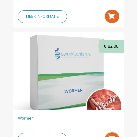
+
MEER INFORMATIE
€
82,00
Wormen