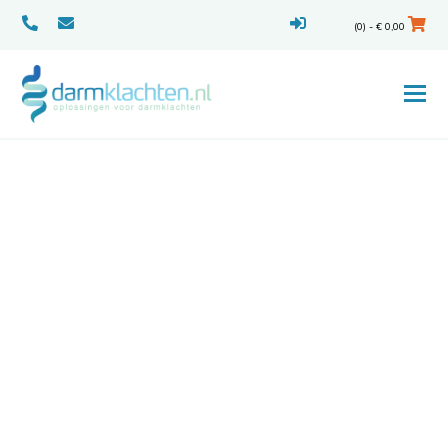
(0) -
€
0,00