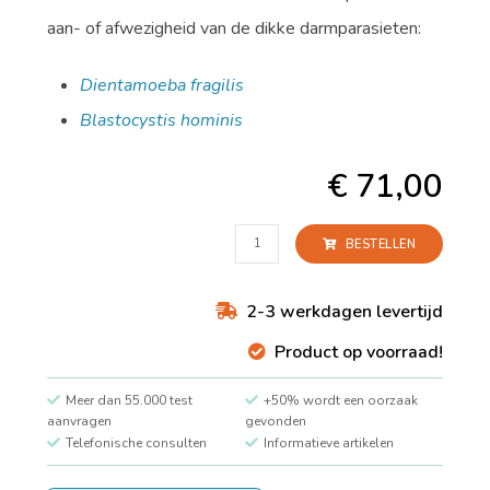
aan- of afwezigheid van de dikke darmparasieten:
Dientamoeba fragilis
Blastocystis hominis
€
71,00
Darmparasieten
BESTELLEN
(2
soorten)
aantal
2-3 werkdagen levertijd
Product op voorraad!
Meer dan 55.000 test
+50% wordt een oorzaak
aanvragen
gevonden
Telefonische consulten
Informatieve artikelen