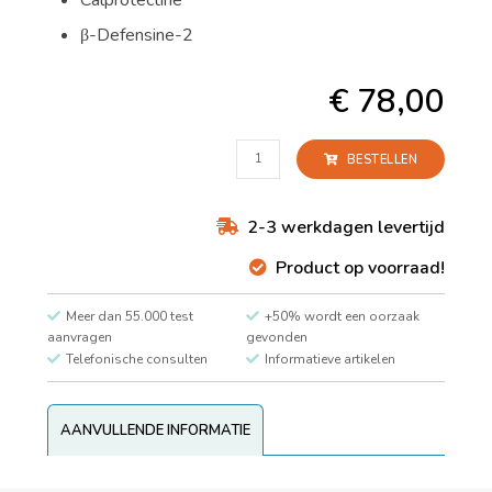
β-Defensine-2
€
78,00
Darmontstekingen
BESTELLEN
-
Calprotectine
+
2-3 werkdagen levertijd
β-
Defensine-
Product op voorraad!
2
aantal
Meer dan 55.000 test
+50% wordt een oorzaak
aanvragen
gevonden
Telefonische consulten
Informatieve artikelen
AANVULLENDE INFORMATIE