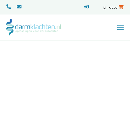
(0) -
€
0,00