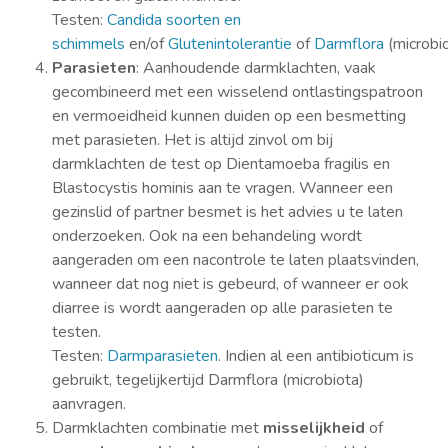
Testen:
Candida soorten en
schimmels
en/of
Glutenintolerantie
of
Darmflora
(microbi
Parasieten
: Aanhoudende darmklachten, vaak
gecombineerd met een wisselend ontlastingspatroon
en vermoeidheid kunnen duiden op een besmetting
met parasieten. Het is altijd zinvol om bij
darmklachten de test op Dientamoeba fragilis en
Blastocystis hominis aan te vragen. Wanneer een
gezinslid of partner besmet is het advies u te laten
onderzoeken. Ook na een behandeling wordt
aangeraden om een nacontrole te laten plaatsvinden,
wanneer dat nog niet is gebeurd, of wanneer er ook
diarree is wordt aangeraden op alle parasieten te
testen.
Testen:
Darmparasieten
. Indien al een antibioticum is
gebruikt, tegelijkertijd Darmflora (microbiota)
aanvragen.
Darmklachten combinatie met
misselijkheid
of