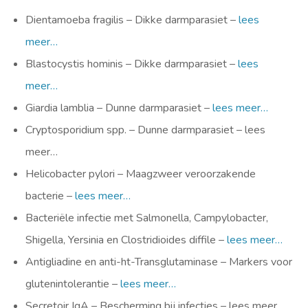
Dientamoeba fragilis – Dikke darmparasiet –
lees
meer…
Blastocystis hominis – Dikke darmparasiet –
lees
meer…
Giardia lamblia – Dunne darmparasiet –
lees meer…
Cryptosporidium spp. – Dunne darmparasiet – lees
meer…
Helicobacter pylori – Maagzweer veroorzakende
bacterie –
lees meer…
Bacteriële infectie met Salmonella, Campylobacter,
Shigella, Yersinia en Clostridioides diffile –
lees meer…
Antigliadine en anti-ht-Transglutaminase – Markers voor
glutenintolerantie –
lees meer…
Secretoir IgA – Bescherming bij infecties – lees meer…