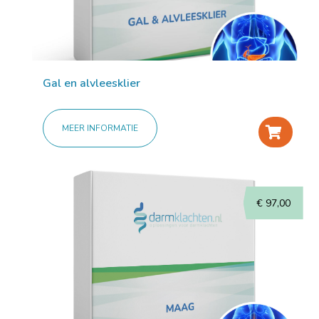
Gal en alvleesklier
MEER INFORMATIE
+
€
97,00